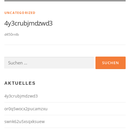
UNCATEGORIZED
4y3crubjmdzwd3
d450rnlb
Suchen
nach:
AKTUELLES
4y3crubjmdzwd3
or0q5wocx2pucamzxu
swnk62u5xsqxksuew